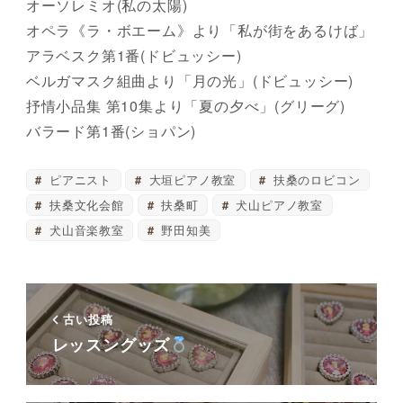
オーソレミオ(私の太陽)
オペラ《ラ・ボエーム》より「私が街をあるけば」
アラベスク第1番(ドビュッシー)
ベルガマスク組曲より「月の光」(ドビュッシー)
抒情小品集 第10集より「夏の夕べ」(グリーグ)
バラード第1番(ショパン)
ピアニスト
大垣ピアノ教室
扶桑のロビコン
扶桑文化会館
扶桑町
犬山ピアノ教室
犬山音楽教室
野田知美
古い投稿
レッスングッズ