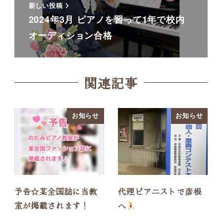
新しい投稿
2024年3月 ピアノを習って1年で校内
オーディション合格
関連記事
お知らせ
お知らせ
予告☆某全国誌に当教
代理ピアニストで彦根
室が掲載されます！
へ