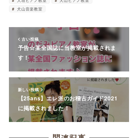
大垣ピアノ教室
犬山ピアノ教室
犬山音楽教室
古い投稿
予告☆某全国誌に当教室が掲載されま
す！
新しい投稿
【25ans】エレ派のお稽古ガイド2021
に掲載されました！
関連記事