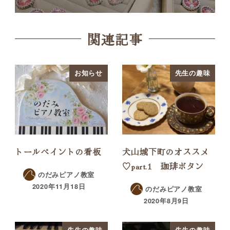
関連記事
お知らせ
先生の趣味
トールペイントの看板
犬山城下町のオススメ
♡part.1 珈琲ボタン
のだみピアノ教室
2020年11月18日
のだみピアノ教室
2020年8月9日
先生の趣味
先生の趣味