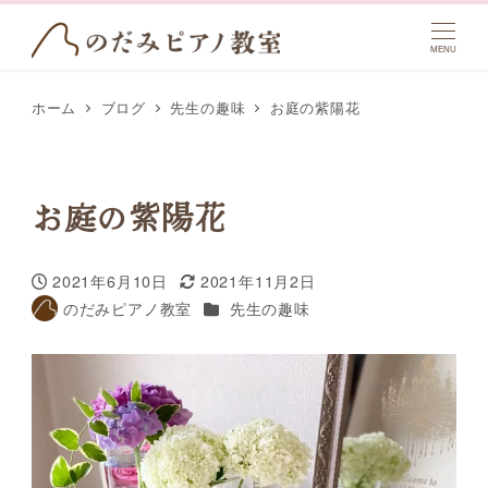
MENU
ホーム
ブログ
先生の趣味
お庭の紫陽花
お庭の紫陽花
2021年6月10日
2021年11月2日
投稿日
更新日
カテゴリー
のだみピアノ教室
先生の趣味
著
者