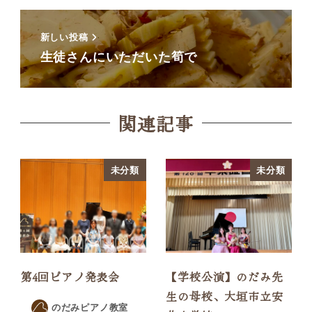
新しい投稿
生徒さんにいただいた筍で
関連記事
未分類
未分類
第4回ピアノ発表会
【学校公演】のだみ先
生の母校、大垣市立安
のだみピアノ教室