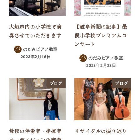
大垣市内の小学校で演
【岐阜新聞に記事】墨
奏させていただきます
俣小学校プレミアムコ
ンサート
のだみピアノ教室
2023年2月16日
のだみピアノ教室
2023年2月28日
ブログ
ブログ
母校の伴奏者・指揮者
リサイタルの振り返り
オーディションの審査