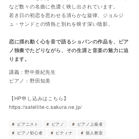
など数々の名曲に色濃く映し出されています。
若き日の初恋を思わせる清らかな旋律、ジョルジ
ュ・サンドとの情熱と別れを映す深い陰影。
恋に揺れ動く心を音で語るショパンの作品を、ピア
ノ独奏でたどりながら、その生涯と音楽の魅力に迫
ります。
講義：野中亜紀先生
ピアノ：野田知美
【HP申し込みはこちら】
https://satellite-c.sakura.ne.jp/
ピアニスト
ピアノ
ピアノ上級者
ピアノ初心者
ピティナ
個人教室