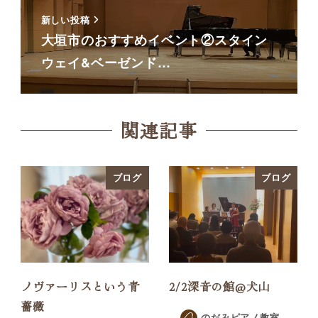
新しい投稿
大垣市のおすすめイベント②スタイン
ウェイ&ベーゼンド…
関連記事
ブログ
ブログ
ノヴァーリスという青
2/2深音の館@犬山
薔薇
のだみピアノ教室