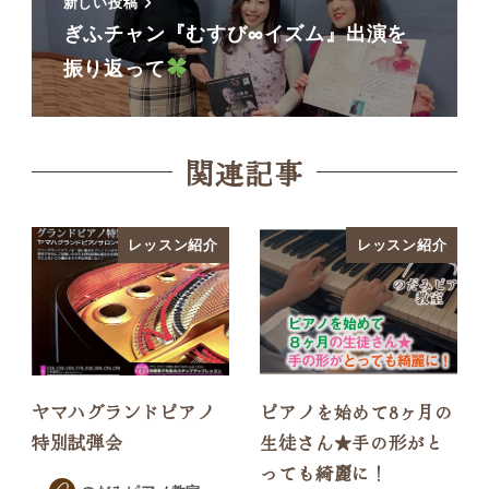
新しい投稿
ぎふチャン『むすび∞イズム』出演を
振り返って
関連記事
レッスン紹介
レッスン紹介
ヤマハグランドピアノ
ピアノを始めて8ヶ月の
特別試弾会
生徒さん★手の形がと
っても綺麗に！